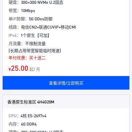
硬盘：
30G+30G NVMe U.2固态
带宽：
10Mbps
单IP防御：
5G DDos防御
线路：
电信CN2+联通CUVIP+移动CMI
IPv4：
1个原生【可加】
月流量：
不限制流量
[长期占用带宽智能临时限速]
年付优惠：买十送二
25.00
¥
起/ 月
查看详情/立即购买
香港原生标准区 4H4G20M
CPU：
4核 E5-2697v4
内存：
4G DDR4