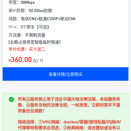
带宽：
50Mbps
单IP防御：
5G DDos防御
线路：
电信CN2+联通CUVIP+移动CMI
IPv4：
3个原生【可加】
月流量：
不限制流量
[长期占用带宽智能临时限速]
年付优惠：买十送二
360.00
¥
起/ 月
查看详情/立即购买
所有云服务禁止用于违反中国大陆法律法规、本站服务条
款、云服务当地的法律法规，一经发现，立即封禁并不提
供备份及退款！
网络选择：①VPC网络：docker/容器/游戏私服/内网IP/
代理等特殊需求必须选；②经典网络：适合建站或没有以