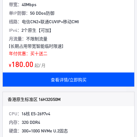
带宽：
40Mbps
单IP防御：
5G DDos防御
线路：
电信CN2+联通CUVIP+移动CMI
IPv4：
2个原生【可加】
月流量：
不限制流量
[长期占用带宽智能临时限速]
年付优惠：买十送二
180.00
¥
起/ 月
查看详情/立即购买
香港原生标准区 16H32G50M
CPU：
16核 E5-2697v4
内存：
32G DDR4
硬盘：
30G+100G NVMe U.2固态