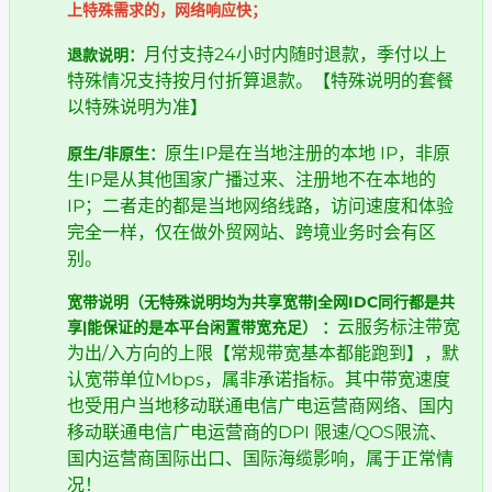
上特殊需求的，网络响应快；
月付支持24小时内随时退款，季付以上
退款说明：
特殊情况支持按月付折算退款。【特殊说明的套餐
以特殊说明为准】
原生IP是在当地注册的本地 IP，非原
原生/非原生：
生IP是从其他国家广播过来、注册地不在本地的
IP；二者走的都是当地网络线路，访问速度和体验
完全一样，仅在做外贸网站、跨境业务时会有区
别。
宽带说明（无特殊说明均为共享宽带|全网IDC同行都是共
云服务标注带宽
享|能保证的是本平台闲置带宽充足） ​：
为出/入方向的上限【常规带宽基本都能跑到】，默
认宽带单位Mbps，属非承诺指标。其中带宽速度
也受用户当地移动联通电信广电运营商网络、国内
移动联通电信广电运营商的DPI 限速/QOS限流、
国内运营商国际出口、国际海缆影响，属于正常情
况！