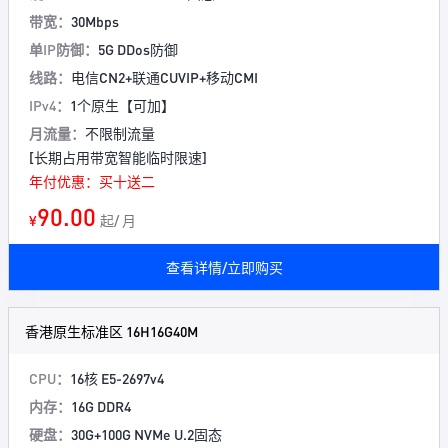
带宽：
30Mbps
单IP防御：
5G DDos防御
线路：
电信CN2+联通CUVIP+移动CMI
IPv4：
1个原生【可加】
月流量：
不限制流量
[长期占用带宽智能临时限速]
年付优惠：买十送二
90.00
¥
起/ 月
查看详情/立即购买
香港原生标准区 16H16G40M
CPU：
16核 E5-2697v4
内存：
16G DDR4
硬盘：
30G+100G NVMe U.2固态