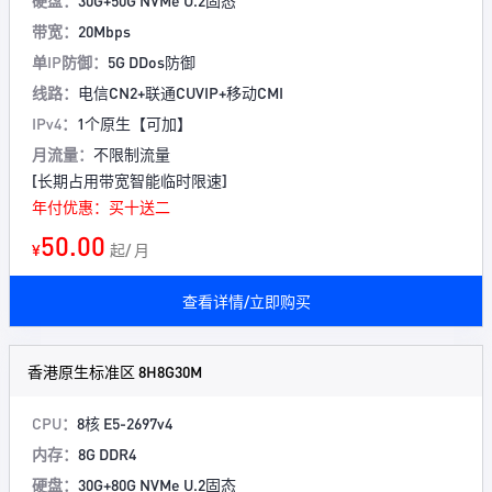
硬盘：
30G+50G NVMe U.2固态
带宽：
20Mbps
单IP防御：
5G DDos防御
线路：
电信CN2+联通CUVIP+移动CMI
IPv4：
1个原生【可加】
月流量：
不限制流量
[长期占用带宽智能临时限速]
年付优惠：买十送二
50.00
¥
起/ 月
查看详情/立即购买
香港原生标准区 8H8G30M
CPU：
8核 E5-2697v4
内存：
8G DDR4
硬盘：
30G+80G NVMe U.2固态