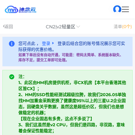
CN2|v2轻量区
返回
清单
(0个)
您可点此 ，
登录
登录后结合您的账号情况展示您可实
际获得的优惠价格。
如果下单后没有自动开通，可能是：密码太简单、系统版本缺失、
库存不足，提交工单即可处理。
注：
1、此区由HM机房提供机柜，非CX机房【本平台香港其他
区皆CX】
；
2、HM的SSD性能经测试超级拉胯，故我们2026.05单独
找HM加重金采购更换了健康度95%以上的三星U.2企业固
态，因硬盘关乎数据，虽然这是超低价区，但我们也是想
做稳定的机器；
【现在企业固态有多贵，这点不多说了】
3、我们这虽然是v2 CPU，但我们是四路，非双路，意味
着会保证性能稳定；