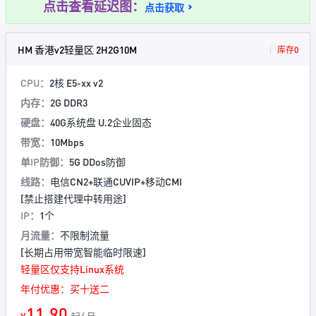
点击查看延迟图：
点击获取
HM 香港v2轻量区 2H2G10M
库存0
CPU：
2核 E5-xx v2
内存：
2G DDR3
硬盘：
40G系统盘 U.2企业固态
带宽：
10Mbps
单IP防御：
5G DDos防御
线路：
电信CN2+联通CUVIP+移动CMI
[禁止搭建代理中转用途]
IP：
1个
月流量：
不限制流量
[长期占用带宽智能临时限速]
轻量区仅支持Linux系统
年付优惠：买十送二
11.90