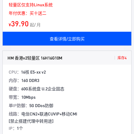
轻量区仅支持Linux系统
年付优惠：买十送二
39.90
¥
起/ 月
查看详情/立即购买
HM 香港v2轻量区 16H16G10M
库存4
CPU：
16核 E5-xx v2
内存：
16G DDR3
硬盘：
60G系统盘 U.2企业固态
带宽：
10Mbps
单IP防御：
5G DDos防御
线路：
电信CN2+联通CUVIP+移动CMI
[禁止搭建代理中转用途]
IP：
1个