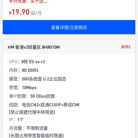
年付优惠：买十送二
19.90
¥
起/ 月
查看详情/立即购买
HM 香港v2轻量区 8H8G10M
库存5
CPU：
8核 E5-xx v2
内存：
8G DDR3
硬盘：
50G系统盘 U.2企业固态
带宽：
10Mbps
单IP防御：
5G DDos防御
线路：
电信CN2+联通CUVIP+移动CMI
[禁止搭建代理中转用途]
IP：
1个
月流量：
不限制流量
[长期占用带宽智能临时限速]