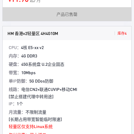
¥
起/ 月
产品已售罄
HM 香港v2轻量区 4H4G10M
库存4
CPU：
4核 E5-xx v2
内存：
4G DDR3
硬盘：
45G系统盘 U.2企业固态
带宽：
10Mbps
单IP防御：
5G DDos防御
线路：
电信CN2+联通CUVIP+移动CMI
[禁止搭建代理中转用途]
IP：
1个
月流量：
不限制流量
[长期占用带宽智能临时限速]
轻量区仅支持Linux系统