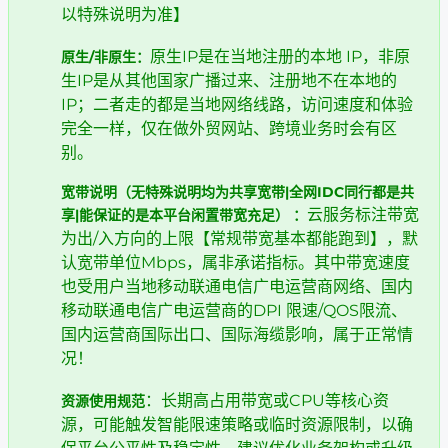
以特殊说明为准】
原生IP是在当地注册的本地 IP，非原
原生/非原生：
生IP是从其他国家广播过来、注册地不在本地的
IP；二者走的都是当地网络线路，访问速度和体验
完全一样，仅在做外贸网站、跨境业务时会有区
别。
宽带说明（无特殊说明均为共享宽带|全网IDC同行都是共
云服务标注带宽
享|能保证的是本平台闲置带宽充足） ​：
为出/入方向的上限【常规带宽基本都能跑到】，默
认宽带单位Mbps，属非承诺指标。其中带宽速度
也受用户当地移动联通电信广电运营商网络、国内
移动联通电信广电运营商的DPI 限速/QOS限流、
国内运营商国际出口、国际海缆影响，属于正常情
况！
​：长期高占用带宽或CPU等核心资
资源使用规范
源，可能触发智能限速策略或临时资源限制，以确