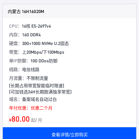
内蒙古 16H16G20M
CPU：
16核 E5-2697v4
内存：
16G DDR4
硬盘：
30G+100G NVMe U.2固态
带宽：
上20Mbps/下100Mbps
单IP防御：
10G DDos防御
线路：
电信线路
月流量：
不限制流量
[长期占用带宽智能临时限速]
[可加钱选24H长期跑满独享带宽]
域名：
备案域名自动过白
年付优惠：优惠二个月
80.00
¥
起/ 月
查看详情/立即购买