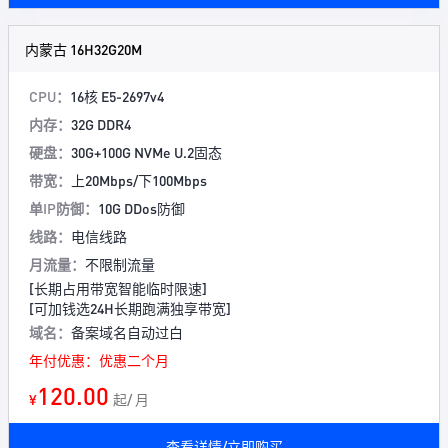
内蒙古 16H32G20M
CPU：
16核 E5-2697v4
内存：
32G DDR4
硬盘：
30G+100G NVMe U.2固态
带宽：
上20Mbps/下100Mbps
单IP防御：
10G DDos防御
线路：
电信线路
月流量：
不限制流量
[长期占用带宽智能临时限速]
[可加钱选24H长期跑满独享带宽]
域名：
备案域名自动过白
年付优惠：优惠二个月
120.00
¥
起/ 月
查看详情/立即购买