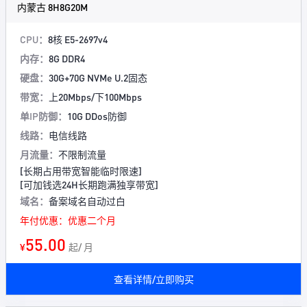
内蒙古 8H8G20M
CPU：
8核 E5-2697v4
内存：
8G DDR4
硬盘：
30G+70G NVMe U.2固态
带宽：
上20Mbps/下100Mbps
单IP防御：
10G DDos防御
线路：
电信线路
月流量：
不限制流量
[长期占用带宽智能临时限速]
[可加钱选24H长期跑满独享带宽]
域名：
备案域名自动过白
年付优惠：优惠二个月
55.00
¥
起/ 月
查看详情/立即购买