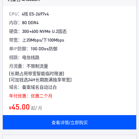
CPU：
4核 E5-2697v4
内存：
8G DDR4
硬盘：
30G+60G NVMe U.2固态
带宽：
上20Mbps/下100Mbps
单IP防御：
10G DDos防御
线路：
电信线路
月流量：
不限制流量
[长期占用带宽智能临时限速]
[可加钱选24H长期跑满独享带宽]
域名：
备案域名自动过白
年付优惠：优惠二个月
45.00
¥
起/ 月
查看详情/立即购买