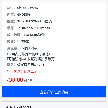
CPU：
4核 E5-2697v4
内存：
4G DDR4
硬盘：
30G+50G NVMe U.2固态
带宽：
上20Mbps/下100Mbps
单IP防御：
10G DDos防御
线路：
电信线路
月流量：
不限制流量
[长期占用带宽智能临时限速]
[可加钱选24H长期跑满独享带宽]
域名：
备案域名自动过白
年付优惠：优惠二个月
30.00
¥
起/ 月
查看详情/立即购买
内蒙古 4H8G20M