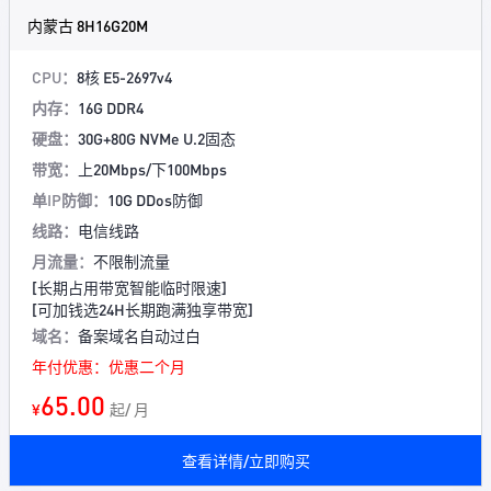
内蒙古 8H16G20M
CPU：
8核 E5-2697v4
内存：
16G DDR4
硬盘：
30G+80G NVMe U.2固态
带宽：
上20Mbps/下100Mbps
单IP防御：
10G DDos防御
线路：
电信线路
月流量：
不限制流量
[长期占用带宽智能临时限速]
[可加钱选24H长期跑满独享带宽]
域名：
备案域名自动过白
年付优惠：优惠二个月
65.00
¥
起/ 月
查看详情/立即购买