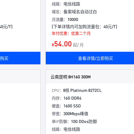
电信线路
线路：
备案域名自动过白
域名：
1000G
月流量：
元/T]
[下单详情内可加购流量包：40元/T]
年付优惠：优惠二个月
54.00
¥
起/ 月
即购买
查看详情/立即购买
云南昆明 8H16G 300M
8核 Platinum 8272CL
CPU：
16G DDR4
内存：
160G SSD
硬盘：
300Mbps峰值
带宽：
10G DDos防御
单IP防御：
电信线路
线路：