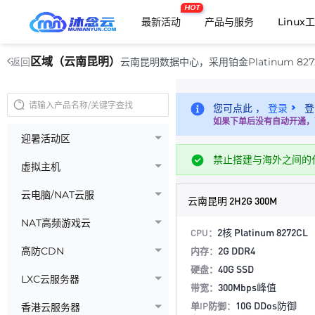
HOT
最新活动
产品与服务
Linux
区域（云南昆明）
云南昆明数据中心，采用铂金Platinum 82
返回
您可点此 ，
登录
登
如果下单后没有自动开通，
迎暑活动区
禁止搭建与海外之间的
虚拟主机
云电脑/NAT云服
云南昆明 2H2G 300M
NAT高频游戏云
2核 Platinum 8272CL
CPU：
2G DDR4
高防CDN
内存：
40G SSD
硬盘：
LXC云服务器
300Mbps峰值
带宽：
10G DDos防御
单IP防御：
香港云服务器