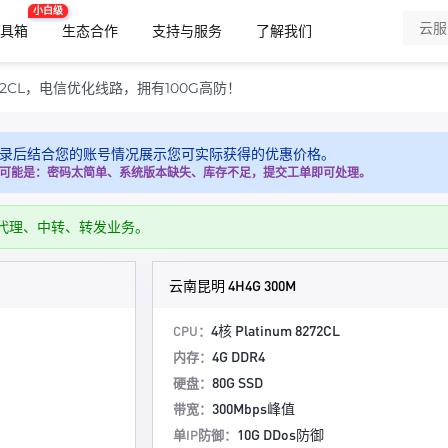
小白级
工具箱
生态合作
支持与服务
了解我们
72CL，电信优化线路，拥有100G高防！
录后结合您的账号情况展示您可实际获得的优惠价格。
可能是：密码太简单、系统版本缺失、库存不足，提交工单即可处理。
代理、中转、转发业务。
云南昆明 4H4G 300M
4核 Platinum 8272CL
CPU：
4G DDR4
内存：
80G SSD
硬盘：
300Mbps峰值
带宽：
10G DDos防御
单IP防御：