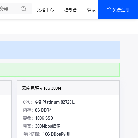
文档中心
控制台
登录
免费注册
全部产品
新闻资讯
帮助文档
热销推荐
云南昆明 4H8G 300M
4核 Platinum 8272CL
CPU：
8G DDR4
内存：
100G SSD
硬盘：
300Mbps峰值
带宽：
10G DDos防御
单IP防御：