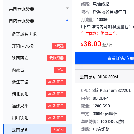
电信线路
线路：
美国云服务器
备案域名自动过白
域名：
1000G
月流量：
国内云服务器
[下单详情内可加购流量包：40
年付优惠：优惠二个月
备案域名需求
38.00
¥
起/ 月
襄阳IPV6云
3元起
陕西西安
查看详情/立
云服务器
内蒙古
便宜
云南昆明 8H8G 300M
浙江宁波
高防|铂金
8核 Platinum 8272CL
CPU：
湖北襄阳
高防|铂金
8G DDR4
内存：
120G SSD
福建泉州
硬盘：
高防|铂金
300Mbps峰值
带宽：
四川德阳
高防|铂金
10G DDos防御
单IP防御：
电信线路
线路：
云南昆明
300M