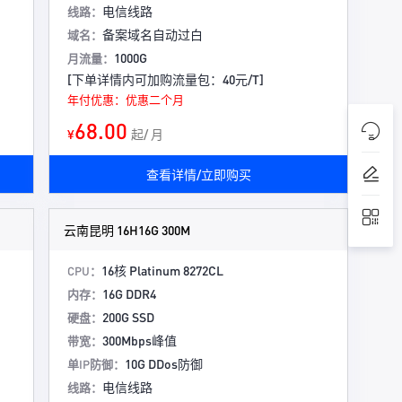
电信线路
线路：
备案域名自动过白
域名：
1000G
月流量：
[下单详情内可加购流量包：40元/T]
年付优惠：优惠二个月
68.00
¥
起/ 月
查看详情/立即购买
云南昆明 16H16G 300M
16核 Platinum 8272CL
CPU：
16G DDR4
内存：
200G SSD
硬盘：
300Mbps峰值
带宽：
10G DDos防御
单IP防御：
电信线路
线路：